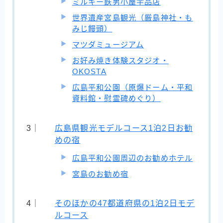
ミルキー鉄男小屋宇品店
世界遺産宮島観光（厳島神社・も
みじ饅頭）
マツダミュージアム
お好み焼き体験スタジオ・
OKOSTA
広島平和公園（原爆ドーム・平和
資料館・慰霊碑めぐり）
広島県観光モデルコース1泊2日お勧
めの宿
広島平和公園周辺のお勧めホテル
宮島のお勧め宿
そのほかの47都道府県の1泊2日モデ
ルコース