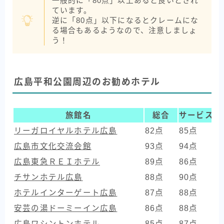
一般的に「80点」以上あると良いとされ
ています。
逆に「80点」以下になるとクレームにな
る場合もあるようなので、注意しましょ
う！
広島平和公園周辺のお勧めホテル
旅館名
総合
サービス
リーガロイヤルホテル広島
82点
85点
8
広島市文化交流会館
93点
94点
8
広島東急ＲＥＩホテル
89点
86点
8
チサンホテル広島
88点
90点
8
ホテルインターゲート広島
87点
88点
8
安芸の湯ドーミーイン広島
86点
88点
7
広島ワシントンホテル
85点
87点
8