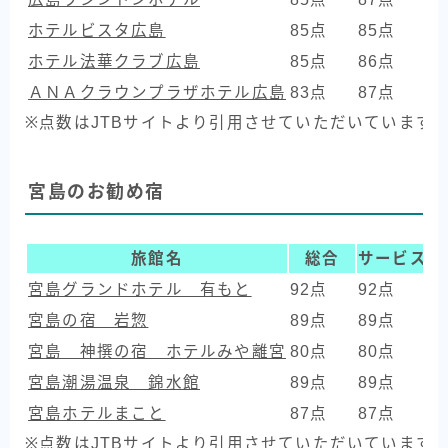
ホテルビスタ広島
85点
85点
8
ホテル法華クラブ広島
85点
86点
7
ＡＮＡクラウンプラザホテル広島
83点
87点
7
※点数はJTBサイトより引用させていただいています
宮島のお勧め宿
旅館名
総合
サービス
宮島グランドホテル 有もと
92点
92点
9
宮島の宿 岩惣
89点
89点
8
宮島 神撰の宿 ホテルみや離宮
80点
80点
7
宮島潮湯温泉 錦水館
89点
89点
8
宮島ホテルまこと
87点
87点
8
※点数はJTBサイトより引用させていただいています