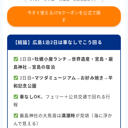
今すぐ使えるJTBクーポンを公式で探
す
【結論】広島1泊2日は車なしでこう回る
1日目=
牡蠣小屋ランチ→世界遺産・宮島・厳
島神社→宮島の宿泊
2日目=
マツダミュージアム→お好み焼き→平
和記念公園
車なしOK
。フェリー＋公共交通で回れる行
程
厳島神社の大鳥居は
満潮時
が見頃（海に浮か
んで見える）