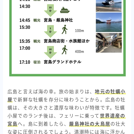
広島と言えば海の幸。旅の始まりは、
地元の牡蠣小
屋
で新鮮な牡蠣を存分に味わうことから。広島の牡
蠣は、その大きさと濃厚な味わいが特徴です。牡蠣
小屋でのランチ後は、フェリーに乗って
世界遺産の
宮島
へ。島に到着したら、
厳島神社の大鳥居
の壮大
な姿に圧倒されるでしょう。満潮時には海に浮かん