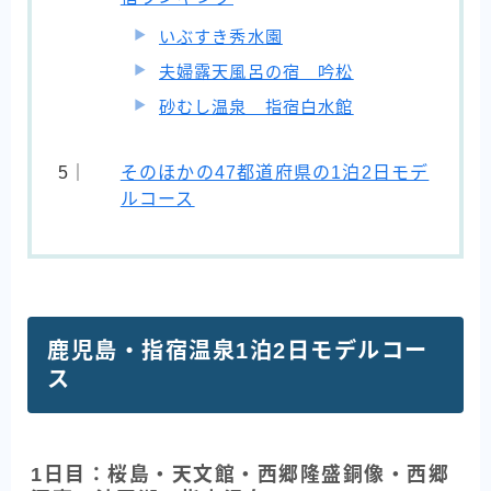
いぶすき秀水園
夫婦露天風呂の宿 吟松
砂むし温泉 指宿白水館
そのほかの47都道府県の1泊2日モデ
ルコース
鹿児島・指宿温泉1泊2日モデルコー
ス
1日目：桜島・天文館・西郷隆盛銅像・西郷