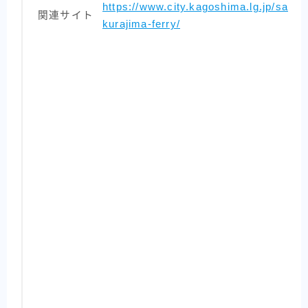
https://www.city.kagoshima.lg.jp/sa
関連サイト
kurajima-ferry/