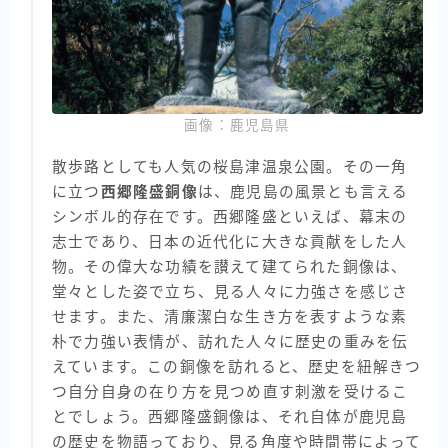
画像：鹿児島県
散歩路としても人気の桜島津温泉公園。その一角
に立つ
西郷隆盛銅像
は、鹿児島の風景とも言える
シンボル的存在です。西郷隆盛といえば、幕末の
志士であり、日本の近代化に大きな貢献をした人
物。その偉大な功績を讃えて建てられた銅像は、
堂々とした姿で立ち、見る人々に力強さを感じさ
せます。また、清廉潔白な生き方を表すような素
朴で力強い表情が、訪れた人々に歴史の重みを伝
えています。この銅像を訪れると、歴史を紐解きつ
つ自分自身の在り方を見つめ直す刺激を受けるこ
とでしょう。西郷隆盛銅像は、それ自体が鹿児島
の歴史を物語っており、見る角度や時間帯によって