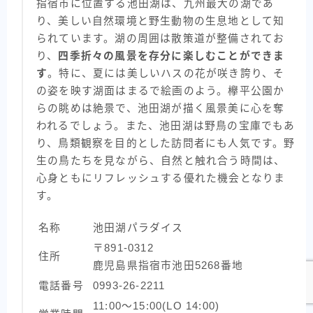
指宿市に位置する池田湖は、九州最大の湖であ
り、美しい自然環境と野生動物の生息地として知
られています。湖の周囲は散策道が整備されてお
り、
四季折々の風景を存分に楽しむことができま
す
。特に、夏には美しいハスの花が咲き誇り、そ
の姿を映す湖面はまるで絵画のよう。欅平公園か
らの眺めは絶景で、池田湖が描く風景美に心を奪
われるでしょう。また、池田湖は野鳥の宝庫でもあ
り、鳥類観察を目的とした訪問者にも人気です。野
生の鳥たちを見ながら、自然と触れ合う時間は、
心身ともにリフレッシュする優れた機会となりま
す。
名称
池田湖パラダイス
〒891-0312
住所
鹿児島県指宿市池田5268番地
電話番号
0993-26-2211
11:00～15:00(LO 14:00)