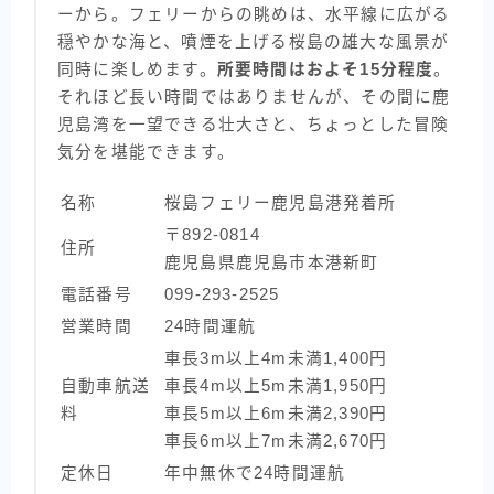
ーから。フェリーからの眺めは、水平線に広がる
穏やかな海と、噴煙を上げる桜島の雄大な風景が
同時に楽しめます。
所要時間はおよそ15分程度
。
それほど長い時間ではありませんが、その間に鹿
児島湾を一望できる壮大さと、ちょっとした冒険
気分を堪能できます。
名称
桜島フェリー鹿児島港発着所
〒892-0814
住所
鹿児島県鹿児島市本港新町
電話番号
099-293-2525
営業時間
24時間運航
車長3m以上4m未満1,400円
自動車航送
車長4m以上5m未満1,950円
料
車長5m以上6m未満2,390円
車長6m以上7m未満2,670円
定休日
年中無休で24時間運航