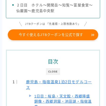
２日目 ホテル〜開聞岳〜知覧〜富屋食堂〜
仙巌園〜鹿児島中央駅
JTBクーポンは 「先着順・上限枚数あり」
今すぐ使えるJTBクーポンを公式で探す
目次
CLOSE
鹿児島・指宿温泉1泊2日モデルコー
ス
1日目：桜島・天文館・西郷隆盛
銅像・西郷洞窟・池田湖・指宿温