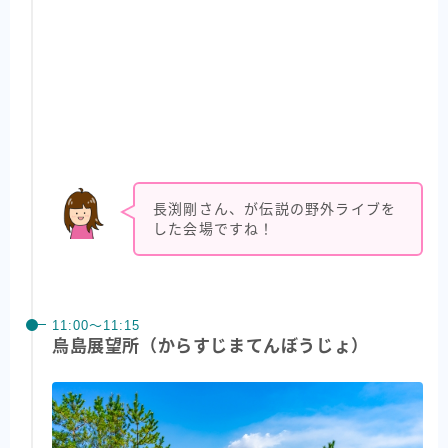
長渕剛さん、が伝説の野外ライブを
した会場ですね！
11:00〜11:15
烏島展望所（からすじまてんぼうじょ）