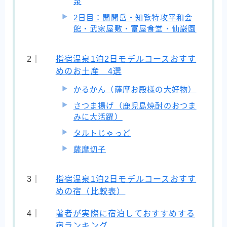
泉
2日目：開聞岳・知覧特攻平和会
館・武家屋敷・富屋食堂・仙巌園
指宿温泉1泊2日モデルコースおすす
めのお土産 4選
かるかん（薩摩お殿様の大好物）
さつま揚げ（鹿児島焼酎のおつま
みに大活躍）
タルトじゃっど
薩摩切子
指宿温泉1泊2日モデルコースおすす
めの宿（比較表）
著者が実際に宿泊しておすすめする
宿ランキング