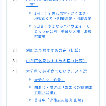
（車）
1日目：宇佐八幡宮・かくまさ・
地獄めぐり・明礬温泉・別府温泉
2日目：やまなみハイウェイ・く
じゅう花公園・夢吊り大橋・湯布
院散策
別府温泉おすすめの宿（比較）
由布院温泉おすすめの宿（比較）
大分県で必ず食べたいグルメ４選
大分ふぐ「竹善」
関あじ・関さば「あまべの郷 関あ
じ関さば館」
豊後牛「豊後炭火焼肉 山崎」