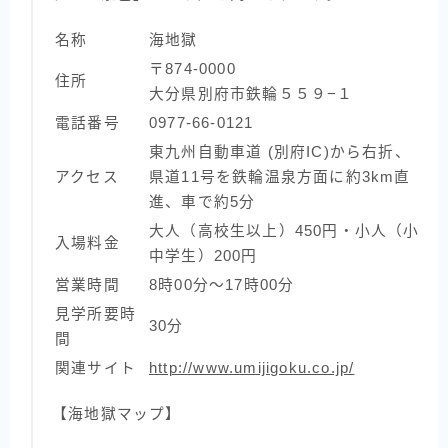
名称
海地獄
〒874-0000
住所
大分県別府市鉄輪５５９−１
電話番号
0977-66-0121
東九州自動車道 (別府IC)から右折、
アクセス
県道11号を鉄輪温泉方面に約3km直
進、車で約5分
大人（高校生以上）450円・小人（小
入場料金
中学生）200円
営業時間
8時00分～17時00分
見学所要時
30分
間
関連サイト
http://www.umijigoku.co.jp/
【海地獄マップ】