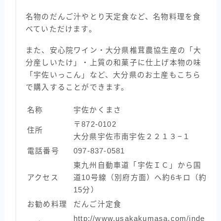
名物のだんご汁やとり天定食など、名物料理を食
べていただけます。
また、安心院ワイン・大分県椎茸農協生産の「大
分産しいたけ」・上質の和菓子に仕上げ本物の味
「宇佐いっこん」など、大分県のお土産もこちら
で購入することができます。
名称
宇佐かくまさ
〒872-0102
住所
大分県宇佐市南宇佐２２１３−１
電話番号
097-837-0581
東九州自動車道「宇佐ＩＣ」から国
アクセス
道10号線（別府方面）へ約6キロ（約
15分）
お勧め料理
だんご汁定食
http://www.usakakumasa.com/inde