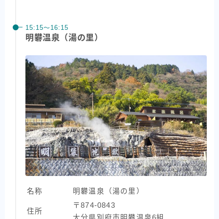
15:15〜16:15
明礬温泉（湯の里）
名称
明礬温泉（湯の里）
〒874-0843
住所
大分県別府市明礬温泉6組