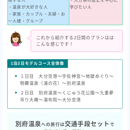
・温泉が大好きな人
学びたい人
・家族・カップル・夫婦・お
一人様・グループ
これから紹介する2日間のプランはは
こんな感じです！
1泊2日モデルコース全体像
１日目 大分空港〜宇佐神宮〜地獄めぐり〜
明礬温泉（湯の花）〜別府温泉
２日目 別府温泉〜くじゅう花公園〜九重夢
吊り大橋〜湯布院〜大分空港
別府温泉
交通手段セット
への旅行は
で