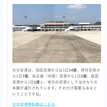
大分空港は、羽田空港からは1日
14便
、伊丹空港か
ら1日
7便
、名古屋（中部）空港から1日
2便
、成田
空港から1日
1便
と、地方の空港としてはかなりの
本数が運行されています。それだけ需要もあると
いうことですね。
大分空港時刻表はこちら