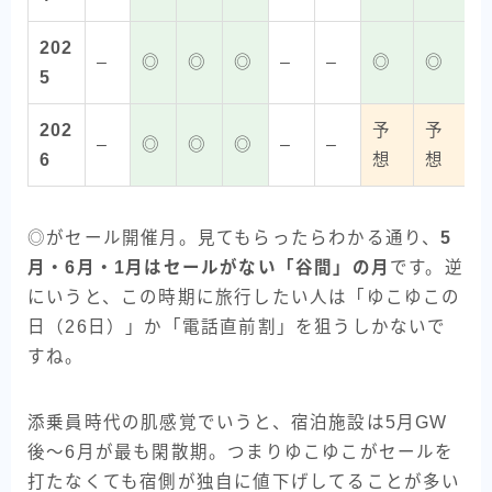
202
–
◎
◎
◎
–
–
◎
◎
5
202
予
予
–
◎
◎
◎
–
–
6
想
想
◎がセール開催月。見てもらったらわかる通り、
5
月・6月・1月はセールがない「谷間」の月
です。逆
にいうと、この時期に旅行したい人は「ゆこゆこの
日（26日）」か「電話直前割」を狙うしかないで
すね。
添乗員時代の肌感覚でいうと、宿泊施設は5月GW
後〜6月が最も閑散期。つまりゆこゆこがセールを
打たなくても宿側が独自に値下げしてることが多い