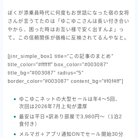
ぼくが添乗員時代に何度もお世話になった宿の女将
さんが言うてたのは「ゆこゆこさんは長い付き合い
やから、困った時はお互い様で安く出すんよ」っ
て。この信頼関係が価格に反映されてるんやなと。
[jinr_simple_box1 title=”この記事のまとめ”
title_color=”#ffffff” box_color=”#003087″
title_bg=”#003087″ radius=”5″
border_color=”#003087″ content_bg=”#f0f4ff”]
ゆこゆこネットの大型セールは年4〜5回、
次回は2026年7月上旬が濃厚
最安は平日×訳あり部屋で3,980円〜（1泊2
食付き）
メルマガ＋アプリ通知ONでセール開始30分