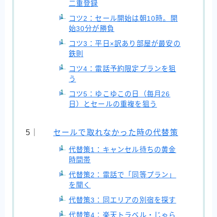
二重登録
コツ2：セール開始は朝10時。開
始30分が勝負
コツ3：平日×訳あり部屋が最安の
鉄則
コツ4：電話予約限定プランを狙
う
コツ5：ゆこゆこの日（毎月26
日）とセールの重複を狙う
セールで取れなかった時の代替策
代替策1：キャンセル待ちの黄金
時間帯
代替策2：電話で「同等プラン」
を聞く
代替策3：同エリアの別宿を探す
代替策4：楽天トラベル・じゃら