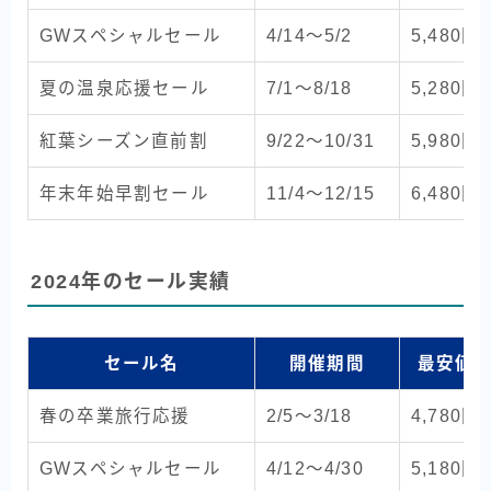
GWスペシャルセール
4/14〜5/2
5,480円
夏の温泉応援セール
7/1〜8/18
5,280円
紅葉シーズン直前割
9/22〜10/31
5,980円
年末年始早割セール
11/4〜12/15
6,480円
2024年のセール実績
セール名
開催期間
最安値
春の卒業旅行応援
2/5〜3/18
4,780円
GWスペシャルセール
4/12〜4/30
5,180円