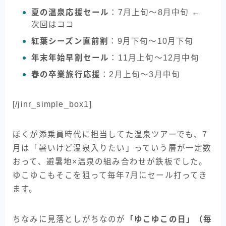
夏の温泉応援セール
：7月上旬〜8月中旬 ←
次回はココ
紅葉シーズン直前割
：9月下旬〜10月下旬
年末年始早割セール
：11月上旬〜12月中旬
春の卒業旅行応援
：2月上旬〜3月中旬
[/jinr_simple_box1]
ぼくが添乗員時代に担当してた温泉ツアーでも、7
月は「暑いけど温泉入りたい」っていう層が一定数
おって、避暑地×温泉の組み合わせが鉄板でした。
ゆこゆこもそこを狙って毎年7月にセール打ってき
ます。
ちなみに見落としがちなのが
「ゆこゆこの日」（毎