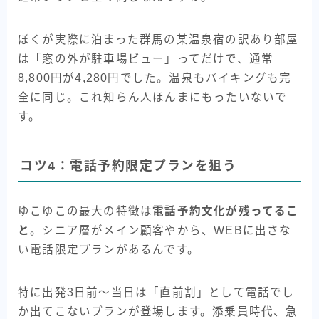
ぼくが実際に泊まった群馬の某温泉宿の訳あり部屋
は「窓の外が駐車場ビュー」ってだけで、通常
8,800円が4,280円でした。温泉もバイキングも完
全に同じ。これ知らん人ほんまにもったいないで
す。
コツ4：電話予約限定プランを狙う
ゆこゆこの最大の特徴は
電話予約文化が残ってるこ
と
。シニア層がメイン顧客やから、WEBに出さな
い電話限定プランがあるんです。
特に出発3日前〜当日は「直前割」として電話でし
か出てこないプランが登場します。添乗員時代、急