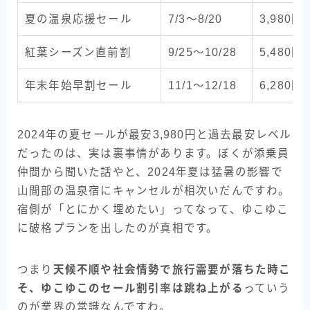
夏の温泉応援セール
7/3〜8/20
3,980円
紅葉シーズン直前割
9/25〜10/28
5,480円
年末年始早割セール
11/1〜12/18
6,280円
2024年の夏セールが最安3,980円と過去最安レベル
だったのは、実は裏事情があります。ぼくが添乗員
仲間から聞いた話やと、2024年夏は猛暑の影響で
山間部の温泉宿にキャンセルが相次いだんですわ。
宿側が「とにかく埋めたい」ってなって、ゆこゆこ
に破格プランを出したのが真相です。
つまり
天候不順や社会情勢で旅行需要が落ちた時こ
そ、ゆこゆこのセール割引率は跳ね上がる
っていう
のが業界の常識なんですわ。