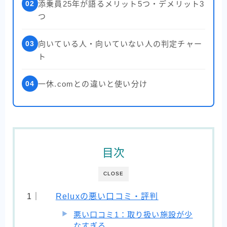
02
添乗員25年が語るメリット5つ・デメリット3
つ
03
向いている人・向いていない人の判定チャー
ト
04
一休.comとの違いと使い分け
目次
CLOSE
Reluxの悪い口コミ・評判
悪い口コミ1：取り扱い施設が少
なすぎる