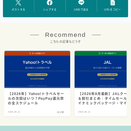
ポストする
シェアする
LINEで送る
URLをコピー
Recommend
こちらの記事もどうぞ
【2026年】Yahoo!トラベルセー
【2026年8月最新】JALクー
ルの次回はいつ？PayPay還元祭
＆割引まとめ｜タイムセール
の全スケジュール
イナミックパッケージ・マイ
用を添乗員25年が解説
2026.05.11
2026.05.11
未分類
未