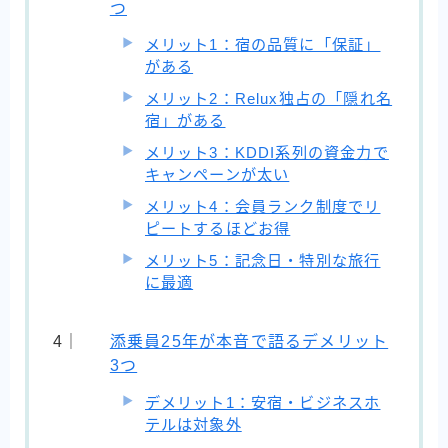
つ
メリット1：宿の品質に「保証」
がある
メリット2：Relux独占の「隠れ名
宿」がある
メリット3：KDDI系列の資金力で
キャンペーンが太い
メリット4：会員ランク制度でリ
ピートするほどお得
メリット5：記念日・特別な旅行
に最適
添乗員25年が本音で語るデメリット
3つ
デメリット1：安宿・ビジネスホ
テルは対象外