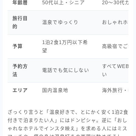
年齢層
50代以上・シニア
20〜30代カ
旅行目
温泉でゆっくり
おしゃれホテ
的
1泊2食1万円以下希
予算
高級宿でご褒
望
予約方
すべてWEB完
電話でも気にしない
法
い
エリア
国内温泉地
海外旅行・都
ざっくり言うと「温泉好きで、とにかく安く1泊2食
付きで泊まりたい人」にはドンピシャ。逆に「おし
ゃれなホテルでインスタ映え」を求める人にはミス