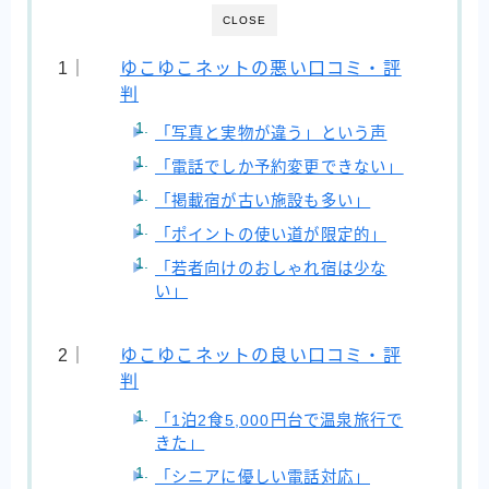
CLOSE
ゆこゆこネットの悪い口コミ・評
判
「写真と実物が違う」という声
「電話でしか予約変更できない」
「掲載宿が古い施設も多い」
「ポイントの使い道が限定的」
「若者向けのおしゃれ宿は少な
い」
ゆこゆこネットの良い口コミ・評
判
「1泊2食5,000円台で温泉旅行で
きた」
「シニアに優しい電話対応」