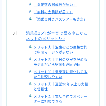
「温泉宿の掲載数が多い」
「無料の会員誌が届く」
「添乗員付きバスツアーも豊富」
添乗員25年が本音で語るゆこゆこ
ネットのメリット5つ
メリット①｜温泉宿との直接契約
で中間マージンが少ない
メリット②｜平日の空室を埋める
モデルだから宿側もWin-Win
メリット③｜温泉宿に特化してる
から比較しやすい
メリット④｜運営20年以上の実績
と信頼性
メリット⑤｜電話予約でオペレー
ターに相談できる