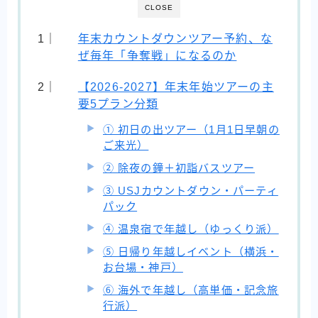
CLOSE
年末カウントダウンツアー予約、な
ぜ毎年「争奪戦」になるのか
【2026-2027】年末年始ツアーの主
要5プラン分類
① 初日の出ツアー（1月1日早朝の
ご来光）
② 除夜の鐘＋初詣バスツアー
③ USJカウントダウン・パーティ
パック
④ 温泉宿で年越し（ゆっくり派）
⑤ 日帰り年越しイベント（横浜・
お台場・神戸）
⑥ 海外で年越し（高単価・記念旅
行派）