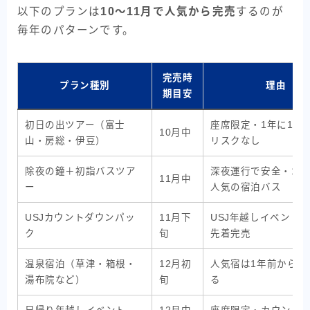
以下のプランは
10〜11月で人気から完売
するのが
毎年のパターンです。
完売時
プラン種別
理由
期目安
初日の出ツアー（富士
座席限定・1年に1回
10月中
山・房総・伊豆）
リスクなし
除夜の鐘＋初詣バスツア
深夜運行で安全・1年
11月中
ー
人気の宿泊バス
USJカウントダウンパッ
11月下
USJ年越しイベントは
ク
旬
先着完売
温泉宿泊（草津・箱根・
12月初
人気宿は1年前から予
湯布院など）
旬
る