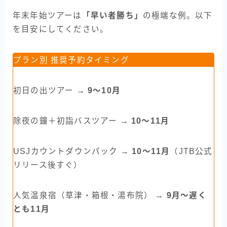
年末年始ツアーは
「早い者勝ち」
の極端な例。以下
を目安にしてください。
プラン別 推奨予約タイミング
初日の出ツアー →
9〜10月
除夜の鐘＋初詣バスツアー →
10〜11月
USJカウントダウンパック →
10〜11月
（JTB公式
リリース後すぐ）
人気温泉宿（草津・箱根・湯布院） →
9月〜遅く
とも11月