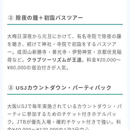
② 除夜の鐘＋初詣バスツアー
大晦日深夜から元旦にかけて、有名寺院で除夜の鐘
を聴き、続けて神社・寺院で初詣をするバスツア
ー。成田山新勝寺・善光寺・伊勢神宮・京都伏見稲
荷など。
クラブツーリズムが王道
。料金¥20,000〜
¥80,000の宿泊付きが人気。
③ USJカウントダウン・パーティパック
大阪USJで毎年実施されているカウントダウン・パ
ーティに参加するためのチケット付きホテルパッ
ク。JTBが優先入場・確約チケット付きで強い。料
金¥40,000〜¥120,000の1泊2日中心。