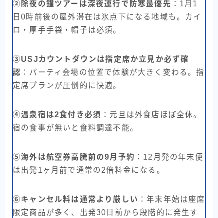
②除夜の鐘ツアーは深夜運行で防寒最優先
：1月1
日0時前後の屋外滞在は氷点下になる地域も。カイ
ロ・厚手手袋・帽子は必須。
③USJカウントダウンは指定席か立見か必ず確
認
：パーティ会場の位置で体験が大きく変わる。指
定席プランが圧倒的に快適。
④温泉宿は2食付き必須
：元旦は外食店ほぼ全休。
宿の食事が無いと食料調達不能。
⑤海外は航空券高騰前の9月予約
：12月発の年末便
は出発1ヶ月前で通常の2倍料金になる。
⑥キャンセル料は通常より厳しい
：年末年始は座席
限定商品が多く、出発30日前から段階的に発生す