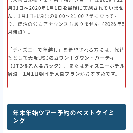
（大晦日終夜営業・新年特別ショー）は
2019年12
月31日〜2020年1月1日を最後に実施されていませ
ん
。1月1日は通常の9:00〜21:00営業に戻ってお
り、復活の公式アナウンスもありません（2026年5
月時点）。
「ディズニーで年越し」を希望される方には、代替
案として
大阪USJのカウントダウン・パーティ
（JTB優先入場パック）
、または
ディズニーホテル
宿泊＋1月1日朝イチ入園プラン
がおすすめです。
年末年始ツアー予約のベストタイミ
ング