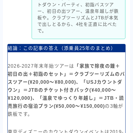
トダウン・パーティ、初詣バスツア
ー、初日の出ツアー、温泉年越しが鉄
板や。クラブツーリズムとJTBが本気
で出しとるから、4社を正直に比べた
で。
結論：この記事の答え（添乗員25年のまとめ）
2026-2027年末年始ツアーは
「家族で除夜の鐘＋
初日の出＋初詣のセット」＝クラブツーリズムのバ
スツアー(¥20,000〜¥80,000)、「USJカウントダ
ウン」＝JTBのチケット付きパック(¥40,000〜
¥120,000)、「温泉でゆっくり年越し」＝JTB・読
売旅行の宿泊プラン(¥50,000〜¥150,000)
の3軸が
鉄板です。
東京ディズニーのカウントダウンイベントは2019-