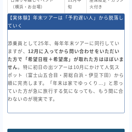
日帰り年越しイベント
12月中
座席限定・カウント
（横浜・お台場）
旬
火付き
【実体験】年末ツアーは「予約遅い人」から脱落し
ていく
添乗員として25年、毎年年末ツアーに同行してい
ますが、
12月に入ってから問い合わせをいただい
た方で「希望日程＋希望席」が取れた方はほぼいま
せん
。特に初日の出ツアーは10月にかけて人気ス
ポット（富士山五合目・房総白浜・伊豆下田）から
順に完売します。「年末は家でゆっくり…」と思っ
ていた方が急に旅行する気になっても、もう間に合
わないのが現実です。