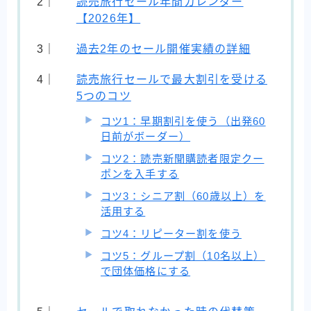
読売旅行セール年間カレンダー
【2026年】
過去2年のセール開催実績の詳細
読売旅行セールで最大割引を受ける
5つのコツ
コツ1：早期割引を使う（出発60
日前がボーダー）
コツ2：読売新聞購読者限定クー
ポンを入手する
コツ3：シニア割（60歳以上）を
活用する
コツ4：リピーター割を使う
コツ5：グループ割（10名以上）
で団体価格にする