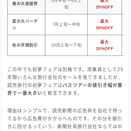
3月中旬〜4月上
最大
春の大感謝祭
旬
25%OFF
夏の大バーゲ
最大
7月上旬〜中旬
ン
30%OFF
最大
秋の早期割引
10月上旬〜下旬
20%OFF
この中でも初夢フェアは別格です。添乗員として25
年間いろんな旅行会社のセールを見てきましたが、
読売旅行の初夢フェアは
バスツアーの値引き幅が業
界で一番大きい
と断言できます。
理由はシンプルで、読売新聞の広告枠を自社で持っ
てるから広告費がかからへんのです。その分を値引
きに回せるっていう、新聞社系旅行会社ならではの