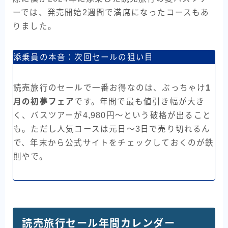
ーでは、発売開始2週間で満席になったコースもあ
りました。
添乗員の本音：次回セールの狙い目
読売旅行のセールで一番お得なのは、ぶっちゃけ
1
月の初夢フェア
です。年間で最も値引き幅が大き
く、バスツアーが4,980円〜という破格が出ること
も。ただし人気コースは元日〜3日で売り切れるん
で、年末から公式サイトをチェックしておくのが鉄
則やで。
読売旅行セール年間カレンダー