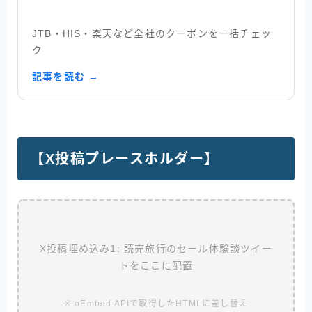
JTB・HIS・楽天など全社のクーポンを一括チェッ
ク
記事を読む →
【X投稿プレースホルダー】
X投稿埋め込み1: 読売旅行のセール体験談ツイー
トをここに配置
※ oEmbed APIで取得したHTMLに差し替え