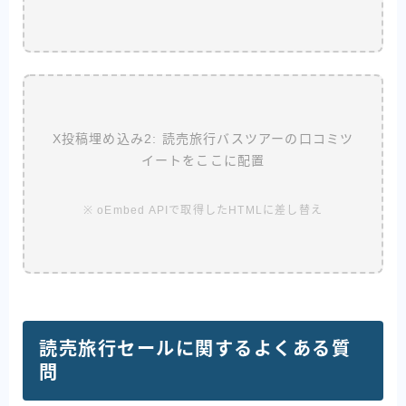
X投稿埋め込み2: 読売旅行バスツアーの口コミツ
イートをここに配置
※ oEmbed APIで取得したHTMLに差し替え
読売旅行セールに関するよくある質
問