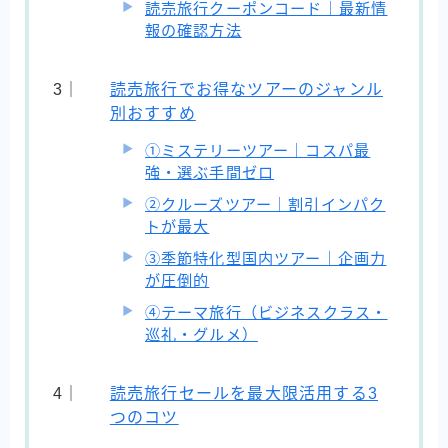
読売旅行クーポンコード｜最新情
報の確認方法
読売旅行でお得なツアーのジャンル
別おすすめ
①ミステリーツアー｜コスパ最
強・選ぶ手間ゼロ
②クルーズツアー｜割引インパク
トが最大
③季節特化型国内ツアー｜企画力
が圧倒的
④テーマ旅行（ビジネスクラス・
巡礼・グルメ）
読売旅行セールを最大限活用する3
つのコツ