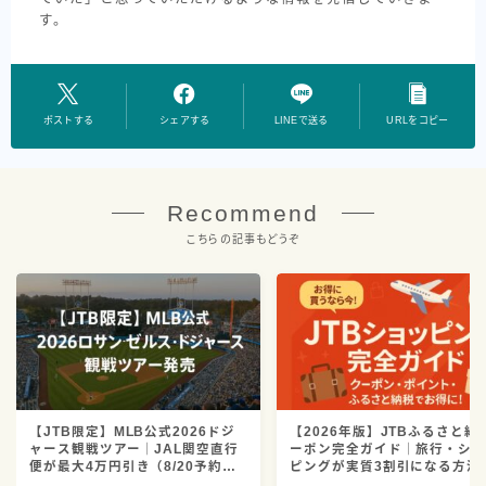
す。
ポストする
シェアする
LINEで送る
URLをコピー
Recommend
こちらの記事もどうぞ
【JTB限定】MLB公式2026ドジ
【2026年版】JTBふるさと納
ャース観戦ツアー｜JAL関空直行
ーポン完全ガイド｜旅行・シ
便が最大4万円引き（8/20予約ま
ピングが実質3割引になる方法
で）＆並び席確約