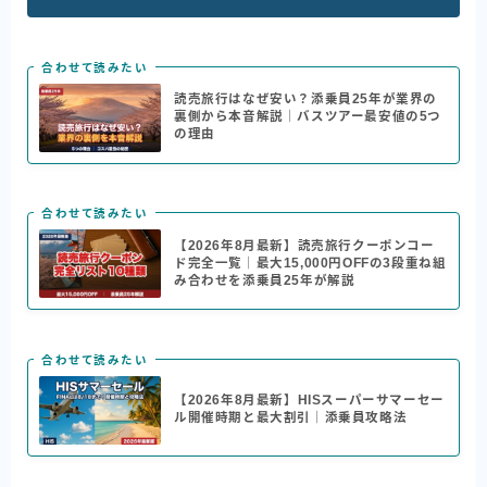
合わせて読みたい
読売旅行はなぜ安い？添乗員25年が業界の
裏側から本音解説｜バスツアー最安値の5つ
の理由
合わせて読みたい
【2026年8月最新】読売旅行クーポンコー
ド完全一覧｜最大15,000円OFFの3段重ね組
み合わせを添乗員25年が解説
合わせて読みたい
【2026年8月最新】HISスーパーサマーセー
ル開催時期と最大割引｜添乗員攻略法