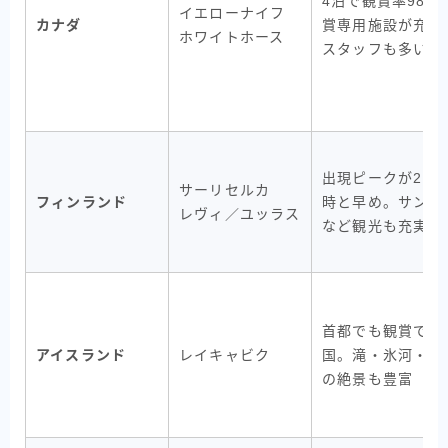
4泊で観賞率98%
イエローナイフ
カナダ
賞専用施設が充実
ホワイトホース
スタッフも多い
出現ピークが21時
サーリセルカ
フィンランド
時と早め。サンタ
レヴィ／ユッラス
など観光も充実
首都でも観賞でき
アイスランド
レイキャビク
国。滝・氷河・温
の絶景も豊富