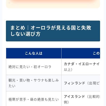
まとめ｜オーロラが見える国と失敗
しない選び方
こんな人は
この国
カナダ・イエローナイフ
絶対に見たい・初オーロラ
以上）
観光・買い物・サウナも楽しみ
フィンランド
（出現ピー
たい
アイスランド
（比較的温
極寒が苦手・昼の絶景も見たい
例）