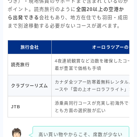
つき）・現地係員のサポートまで含まれているのが
ポイント。読売旅行のように
全国20以上の空港か
ら出発できる
会社もあり、地方在住でも羽田・成田
まで別途移動する必要がないコースが選べます。
旅行会社
オーロラツアーの強
4夜連続観賞など泊数を確保したコース
読売旅行
着が豊富で価格も手頃
カナダ全ツアー防寒着無料レンタル。
クラブツーリズム
ースや「雲の上オーロラフライト」な
添乗員同行コースが充実し初海外でも
JTB
とも方面の選択肢が広い
高い買い物やからこそ、席数が少ない