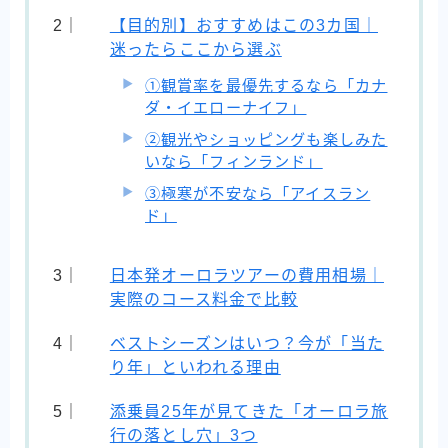
【目的別】おすすめはこの3カ国｜
迷ったらここから選ぶ
①観賞率を最優先するなら「カナ
ダ・イエローナイフ」
②観光やショッピングも楽しみた
いなら「フィンランド」
③極寒が不安なら「アイスラン
ド」
日本発オーロラツアーの費用相場｜
実際のコース料金で比較
ベストシーズンはいつ？今が「当た
り年」といわれる理由
添乗員25年が見てきた「オーロラ旅
行の落とし穴」3つ