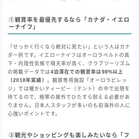
①観賞率を最優先するなら「カナダ・イエロ
ーナイフ」
「せっかく行くなら絶対に見たい」という人はカナ
ダ一択です。イエローナイフはオーロラベルトの真
下・内陸性気候で晴天率が高く、クラブツーリズム
の掲載データでは
4泊滞在での観賞率は98%以上
（2018年実績）
。観賞専用施設「オーロラビレッ
ジ」では暖かいティーピー（テント）の中で出現を
待てるので、極寒の屋外でひたすら耐える必要があ
りません。日本人スタッフが多いのも初海外の人に
心強いポイントです。
②観光やショッピングも楽しみたいなら「フ