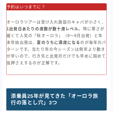
予約はいつまでに？
オーロラツアーは受け入れ施設のキャパが小さく、
1出発日あたりの席数が数十席レベル
。特に寒さが
緩くて人気の「秋オーロラ」（8〜9月出発）と年
末年始出発は、
夏のうちに満席になる
のが毎年のパ
ターンです。当たり年の今シーズンは例年より動き
が早いので、行き先と出発月だけでも早めに固めて
仮押さえするのが正解です。
添乗員25年が見てきた「オーロラ旅
行の落とし穴」3つ