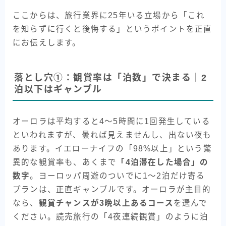
ここからは、旅行業界に25年いる立場から「これ
を知らずに行くと後悔する」というポイントを正直
にお伝えします。
落とし穴①：観賞率は「泊数」で決まる｜2
泊以下はギャンブル
オーロラは平均すると4〜5時間に1回発生している
といわれますが、曇れば見えませんし、出ない夜も
あります。イエローナイフの「98%以上」という驚
異的な観賞率も、あくまで
「4泊滞在した場合」の
数字
。ヨーロッパ周遊のついでに1〜2泊だけ寄る
プランは、正直ギャンブルです。オーロラが主目的
なら、
観賞チャンスが3晩以上あるコース
を選んで
ください。読売旅行の「4夜連続観賞」のように泊