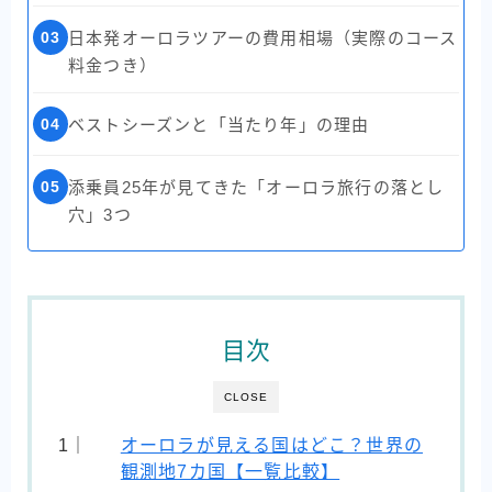
03
日本発オーロラツアーの費用相場（実際のコース
料金つき）
04
ベストシーズンと「当たり年」の理由
05
添乗員25年が見てきた「オーロラ旅行の落とし
穴」3つ
目次
CLOSE
オーロラが見える国はどこ？世界の
観測地7カ国【一覧比較】