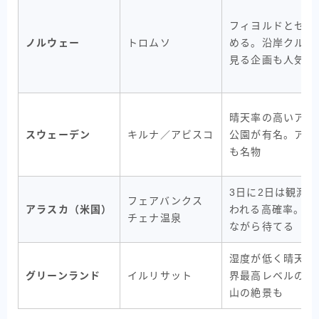
フィヨルドとセッ
ノルウェー
トロムソ
める。沿岸クルー
見る企画も人気
晴天率の高いアビ
スウェーデン
キルナ／アビスコ
公園が有名。アイ
も名物
3日に2日は観測
フェアバンクス
アラスカ（米国）
われる高確率。温
チェナ温泉
ながら待てる
湿度が低く晴天率
グリーンランド
イルリサット
界最高レベルの可
山の絶景も