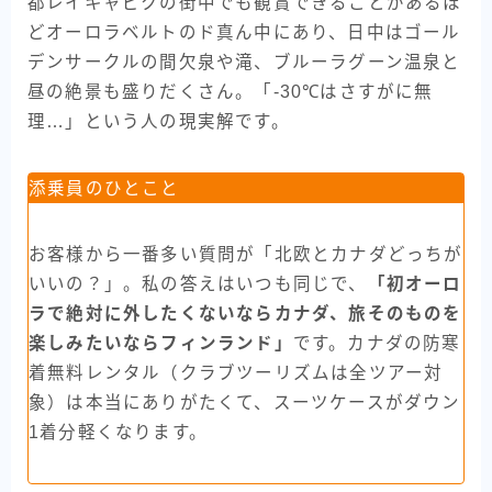
都レイキャビクの街中でも観賞できることがあるほ
どオーロラベルトのド真ん中にあり、日中はゴール
デンサークルの間欠泉や滝、ブルーラグーン温泉と
昼の絶景も盛りだくさん。「-30℃はさすがに無
理…」という人の現実解です。
添乗員のひとこと
お客様から一番多い質問が「北欧とカナダどっちが
いいの？」。私の答えはいつも同じで、
「初オーロ
ラで絶対に外したくないならカナダ、旅そのものを
楽しみたいならフィンランド」
です。カナダの防寒
着無料レンタル（クラブツーリズムは全ツアー対
象）は本当にありがたくて、スーツケースがダウン
1着分軽くなります。