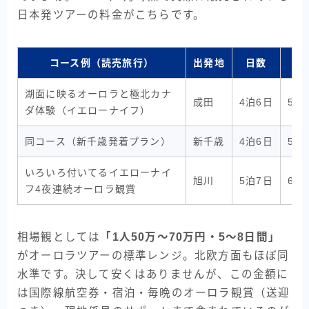
日本発ツアーの料金がこちらです。
コース例（読売旅行）
出発地
日数
湖面に映るオーロラと極北カナ
成田
4泊6日
52
ダ体験（イエローナイフ）
同コース（新千歳発着プラン）
新千歳
4泊6日
55
いろいろ付いてるイエローナイ
旭川
5泊7日
61
フ4夜連続オーロラ観賞
相場観としては
「1人50万〜70万円・5〜8日間」
がオーロラツアーの標準レンジ。北欧方面もほぼ同
水準です。決して安くはありませんが、この金額に
は国際線航空券・宿泊・毎晩のオーロラ観賞（送迎