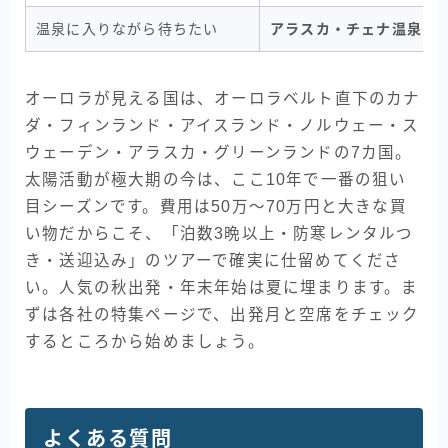
温泉に入りながら待ちたい
アラスカ・チェナ温泉
（
オーロラが見える国は、オーロラベルト直下のカナ
ダ・フィンランド・アイスランド・ノルウェー・ス
ウェーデン・アラスカ・グリーンランドの7カ国。
太陽活動が極大期の今は、ここ10年で一番の狙い
目シーズンです。費用は50万〜70万円と大きな買
い物だからこそ、「泊数3晩以上・防寒レンタルつ
き・送迎込み」のツアーで確実に仕留めてくださ
い。人気の秋出発・年末年始は夏に埋まります。ま
ずは各社の特集ページで、出発月と空席をチェック
するところから始めましょう。
よくある質問