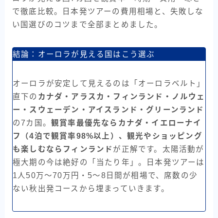
で徹底比較。日本発ツアーの費用相場と、失敗しな
い国選びのコツまで全部まとめました。
結論：オーロラが見える国はこう選ぶ
オーロラが安定して見えるのは「オーロラベルト」
直下の
カナダ・アラスカ・フィンランド・ノルウェ
ー・スウェーデン・アイスランド・グリーンランド
の7カ国。
観賞率最優先ならカナダ・イエローナイ
フ（4泊で観賞率98%以上）、観光やショッピング
も楽しむならフィンランド
が正解です。太陽活動が
極大期の今は絶好の「当たり年」。日本発ツアーは
1人50万〜70万円・5〜8日間が相場で、席数の少
ない秋出発コースから埋まっていきます。