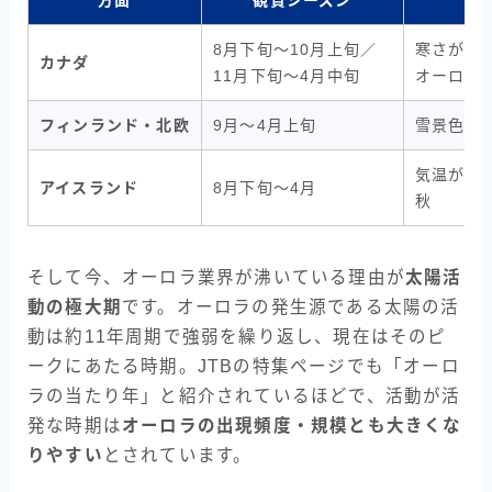
方面
観賞シーズン
8月下旬〜10月上旬／
寒さが緩
カナダ
11月下旬〜4月中旬
オーロラ
フィンランド・北欧
9月〜4月上旬
雪景色とセ
気温がマ
アイスランド
8月下旬〜4月
秋
そして今、オーロラ業界が沸いている理由が
太陽活
動の極大期
です。オーロラの発生源である太陽の活
動は約11年周期で強弱を繰り返し、現在はそのピ
ークにあたる時期。JTBの特集ページでも「オーロ
ラの当たり年」と紹介されているほどで、活動が活
発な時期は
オーロラの出現頻度・規模とも大きくな
りやすい
とされています。