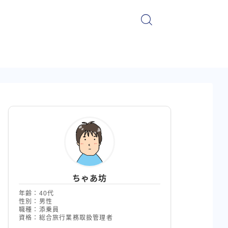
ちゃあ坊
年齢：40代
性別：男性
職種：添乗員
資格：総合旅行業務取扱管理者