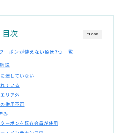
目次
CLOSE
クーポンが使えない原因7つ一覧
解説
額に達していない
切れている
・エリア外
士の併用不可
済み
定クーポンを既存会員が使用
ラー・メンテナンス中