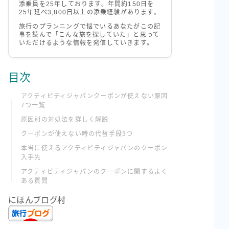
添乗員を25年しております。年間約150日を
25年延べ3,800日以上の添乗経験があります。
旅行のプランニングで悩でいるあなたがこの記
事を読んで「こんな旅を探していた」と思って
いただけるような情報を発信していきます。
目次
アクティビティジャパンクーポンが使えない原因
7つ一覧
原因別の対処法を詳しく解説
クーポンが使えない時の代替手段3つ
本当に使えるアクティビティジャパンのクーポン
入手先
アクティビティジャパンのクーポンに関するよく
ある質問
にほんブログ村