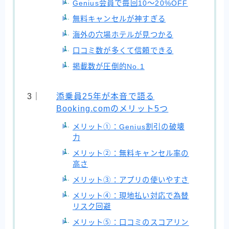
Genius会員で毎回10〜20%OFF
無料キャンセルが神すぎる
海外の穴場ホテルが見つかる
口コミ数が多くて信頼できる
掲載数が圧倒的No.1
添乗員25年が本音で語る
Booking.comのメリット5つ
メリット①：Genius割引の破壊
力
メリット②：無料キャンセル率の
高さ
メリット③：アプリの使いやすさ
メリット④：現地払い対応で為替
リスク回避
メリット⑤：口コミのスコアリン