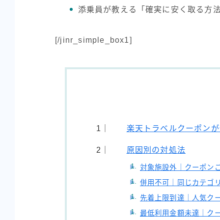
添乗員が教える「確実に安く取る方法
[/jinr_simple_box1]
楽天トラベルクーポンが
原因別の対処法
対象施設外｜クーポン
併用不可｜同じカテゴ
先着上限到達｜人気ク
最低利用金額未達｜ク