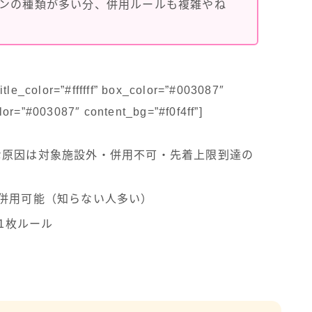
ンの種類が多い分、併用ルールも複雑やね
e_color=”#ffffff” box_color=”#003087″
lor=”#003087″ content_bg=”#f0f4ff”]
な原因は対象施設外・併用不可・先着上限到達の
併用可能（知らない人多い）
約1枚ルール