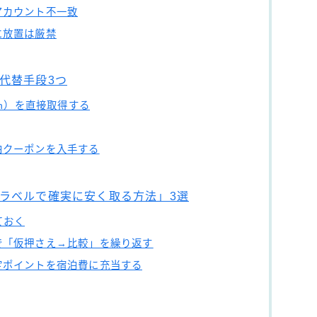
アカウント不一致
に放置は厳禁
代替手段3つ
on）を直接取得する
泊クーポンを入手する
ラベルで確実に安く取る方法」3選
ておく
で「仮押さえ→比較」を繰り返す
定ポイントを宿泊費に充当する