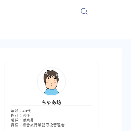
ちゃあ坊
年齢：40代
性別：男性
職種：添乗員
資格：総合旅行業務取扱管理者