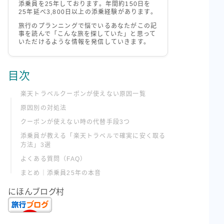
添乗員を25年しております。年間約150日を
25年延べ3,800日以上の添乗経験があります。
旅行のプランニングで悩でいるあなたがこの記
事を読んで「こんな旅を探していた」と思って
いただけるような情報を発信していきます。
目次
楽天トラベルクーポンが使えない原因一覧
原因別の対処法
クーポンが使えない時の代替手段3つ
添乗員が教える「楽天トラベルで確実に安く取る
方法」3選
よくある質問（FAQ）
まとめ｜添乗員25年の本音
にほんブログ村