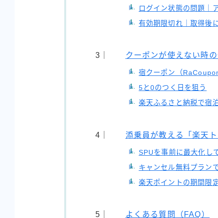
ログイン状態の問題｜
有効期限切れ｜取得後
クーポンが使えない時の
宿クーポン（RaCoup
5と0のつく日を狙う
楽天ふるさと納税で宿
添乗員が教える「楽天ト
SPUを事前に最大化し
キャンセル無料プラン
楽天ポイントの期間限
よくある質問（FAQ）