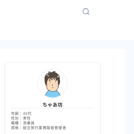
ちゃあ坊
年齢：40代
性別：男性
職種：添乗員
資格：総合旅行業務取扱管理者