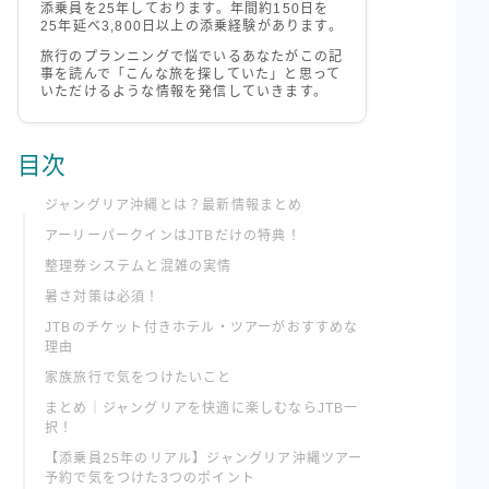
添乗員を25年しております。年間約150日を
25年延べ3,800日以上の添乗経験があります。
旅行のプランニングで悩でいるあなたがこの記
事を読んで「こんな旅を探していた」と思って
いただけるような情報を発信していきます。
目次
ジャングリア沖縄とは？最新情報まとめ
アーリーパークインはJTBだけの特典！
整理券システムと混雑の実情
暑さ対策は必須！
JTBのチケット付きホテル・ツアーがおすすめな
理由
家族旅行で気をつけたいこと
まとめ｜ジャングリアを快適に楽しむならJTB一
択！
【添乗員25年のリアル】ジャングリア沖縄ツアー
予約で気をつけた3つのポイント