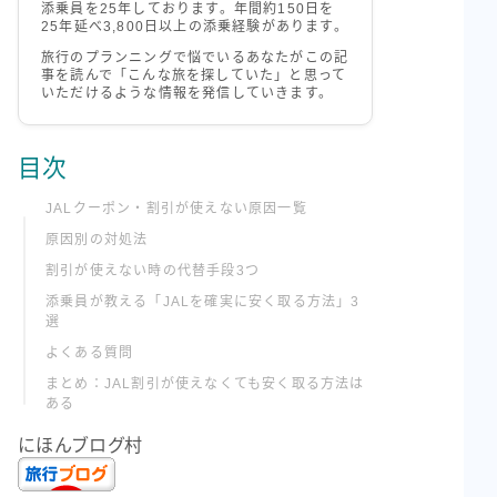
添乗員を25年しております。年間約150日を
25年延べ3,800日以上の添乗経験があります。
旅行のプランニングで悩でいるあなたがこの記
事を読んで「こんな旅を探していた」と思って
いただけるような情報を発信していきます。
目次
JALクーポン・割引が使えない原因一覧
原因別の対処法
割引が使えない時の代替手段3つ
添乗員が教える「JALを確実に安く取る方法」3
選
よくある質問
まとめ：JAL割引が使えなくても安く取る方法は
ある
にほんブログ村