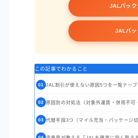
JALパッ
JALパ
この記事でわかること
01
JAL割引が使えない原因5つを一覧テー
02
原因別の対処法（対象外運賃・併用不可
03
代替手段3つ（マイル充当・パッケージ切替
04
添乗員が教える「JALを確実に安く取る