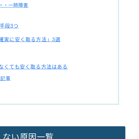
ー・一時障害
手段3つ
を確実に安く取る方法」3選
えなくても安く取る方法はある
連記事
えない原因一覧