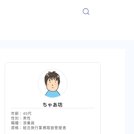
ちゃあ坊
年齢：40代
性別：男性
職種：添乗員
資格：総合旅行業務取扱管理者