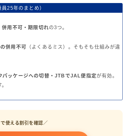
乗員25年のまとめ）
・併用不可・期限切れ
の3つ。
ジの併用不可
（よくあるミス）。そもそも仕組みが違
パッケージへの切替・JTBでJAL便指定
が有効。
す。
クで使える割引を確認／