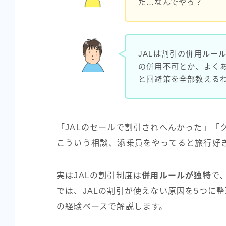
た…なんでやろ？
JALは割引の併用ルー
の併用不可とか、よく
と回避策を全部教える
「JALのセールで割引されへんかった」「
こういう相談、添乗員をやってると旅行好
実はJALの割引制度は
併用ルールが独特
で
では、JALの割引が使えない原因を5つに
の経験ベースで解説します。