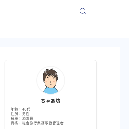
ちゃあ坊
年齢：40代
性別：男性
職種：添乗員
資格：総合旅行業務取扱管理者