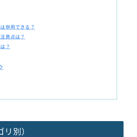
引は併用できる？
の注意点は？
由は？
ク
ゴリ別）