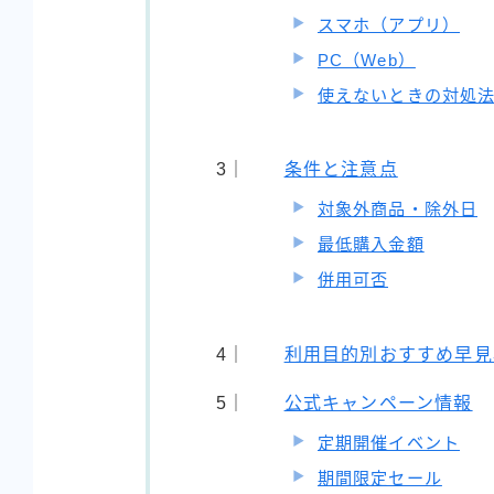
スマホ（アプリ）
PC（Web）
使えないときの対処
条件と注意点
対象外商品・除外日
最低購入金額
併用可否
利用目的別おすすめ早見
公式キャンペーン情報
定期開催イベント
期間限定セール