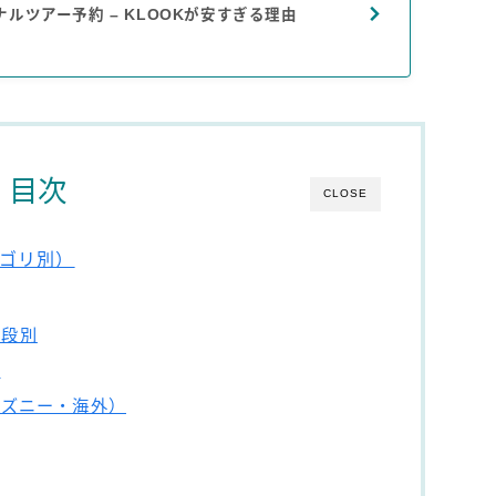
ルツアー予約 – KLOOKが安すぎる理由
目次
CLOSE
ゴリ別）
手段別
ン
ィズニー・海外）