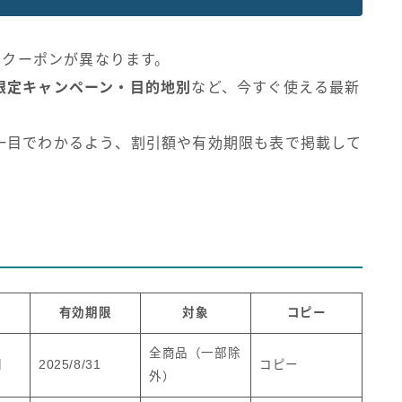
るクーポンが異なります。
限定キャンペーン・目的地別
など、今すぐ使える最新
。
一目でわかるよう、割引額や有効期限も表で掲載して
額
有効期限
対象
コピー
全商品（一部除
円
2025/8/31
コピー
外）