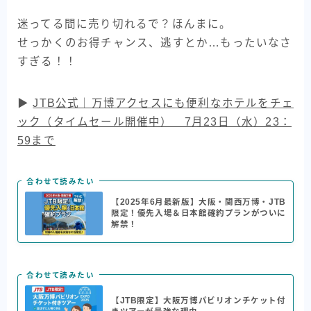
迷ってる間に売り切れるで？ほんまに。
せっかくのお得チャンス、逃すとか…もったいなさ
すぎる！！
▶︎
JTB公式｜万博アクセスにも便利なホテルをチェ
ック（タイムセール開催中） 7月23日（水）23：
59まで
合わせて読みたい
【2025年6月最新版】大阪・関西万博・JTB
限定！優先入場＆日本館確約プランがついに
解禁！
合わせて読みたい
【JTB限定】大阪万博パビリオンチケット付