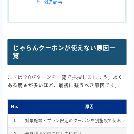
関連記事
じゃらんクーポンが使えない原因一
覧
まずは全8パターンを一覧で把握しましょう。
よく
ある度★が多いほど、最初に疑うべき原因
です。
No.
原因
1
対象施設・プラン限定のクーポンを別施設で使おうと
2
最低利用金額に達していない