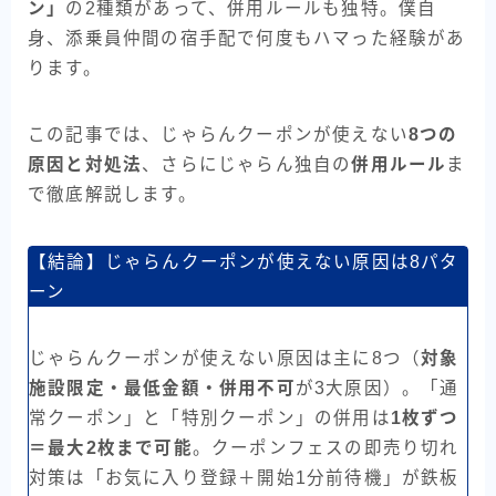
ン」
の2種類があって、併用ルールも独特。僕自
身、添乗員仲間の宿手配で何度もハマった経験があ
ります。
この記事では、じゃらんクーポンが使えない
8つの
原因と対処法
、さらにじゃらん独自の
併用ルール
ま
で徹底解説します。
【結論】じゃらんクーポンが使えない原因は8パタ
ーン
じゃらんクーポンが使えない原因は主に8つ（
対象
施設限定・最低金額・併用不可
が3大原因）。「通
常クーポン」と「特別クーポン」の併用は
1枚ずつ
＝最大2枚まで可能
。クーポンフェスの即売り切れ
対策は「お気に入り登録＋開始1分前待機」が鉄板