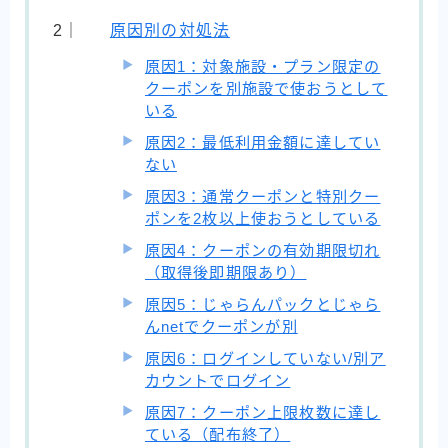
原因別の対処法
原因1：対象施設・プラン限定の
クーポンを別施設で使おうとして
いる
原因2：最低利用金額に達してい
ない
原因3：通常クーポンと特別クー
ポンを2枚以上使おうとしている
原因4：クーポンの有効期限切れ
（取得後即期限あり）
原因5：じゃらんパックとじゃら
んnetでクーポンが別
原因6：ログインしていない/別ア
カウントでログイン
原因7：クーポン上限枚数に達し
ている（配布終了）