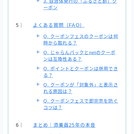
3. 自治体発行の「ふるさと割」ク
ーポン
よくある質問（FAQ）
Q. クーポンフェスのクーポンは何
時から取れる？
Q. じゃらんパックとnetのクーポ
ンは互換性ある？
Q. ポイントとクーポンは併用でき
る？
Q. クーポンが「対象外」と表示さ
れる原因は？
Q. クーポンフェスで即完売を防ぐ
コツは？
まとめ｜添乗員25年の本音