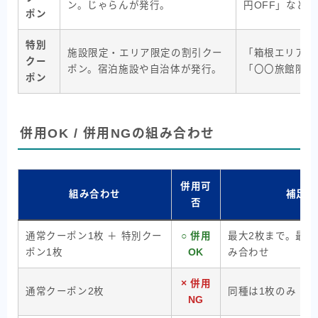
ン。じゃらんが発行。
円OFF」など
ポン
特別
施設限定・エリア限定の割引クー
「箱根エリア限定
クー
ポン。宿泊施設や自治体が発行。
「〇〇旅館限定1
ポン
併用OK / 併用NGの組み合わせ
併用可
組み合わせ
補足
否
通常クーポン1枚 ＋ 特別クー
○ 併用
最大2枚まで。最も
ポン1枚
OK
み合わせ
× 併用
通常クーポン2枚
同種は1枚のみ
NG