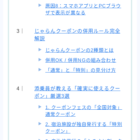
原因8：スマホアプリとPCブラウ
ザで表示が異なる
じゃらんクーポンの併用ルール完全
解説
じゃらんクーポンの2種類とは
併用OK / 併用NGの組み合わせ
「通常」と「特別」の見分け方
添乗員が教える「確実に使えるクー
ポン」厳選3選
1. クーポンフェスの「全国対象」
通常クーポン
2. 宿泊施設が独自発行する「特別
クーポン」