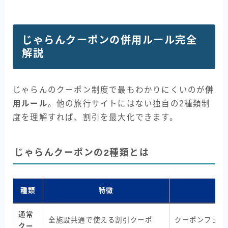
じゃらんクーポンの併用ルール完全
解説
じゃらんのクーポン制度で最もわかりにくいのが
併
用ルール
。他の旅行サイトにはない独自の2種類制
度を理解すれば、割引を最大化できます。
じゃらんクーポンの2種類とは
種類
特徴
具
通常
全施設共通で使える割引クーポ
クーポンフェス
クー