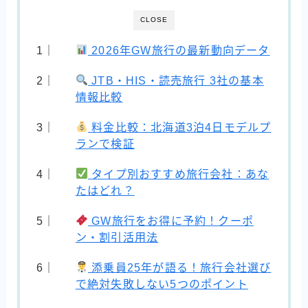
CLOSE
2026年GW旅行の最新動向データ
JTB・HIS・読売旅行 3社の基本
情報比較
料金比較：北海道3泊4日モデルプ
ランで検証
タイプ別おすすめ旅行会社：あな
たはどれ？
GW旅行をお得に予約！クーポ
ン・割引活用法
添乗員25年が語る！旅行会社選び
で絶対失敗しない5つのポイント