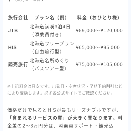
旅行会社
プラン名（例）
料金（おひとり様）
北海道満喫3泊4日
航
JTB
¥89,000〜¥120,000
（添乗員付き）
観
北海道フリープラン
HIS
¥65,000〜¥95,000
航
（自由旅行型）
北海道名所めぐり
航
読売旅行
¥75,000〜¥105,000
（バスツアー型）
観
※上記料金は目安です。出発日・空席状況・早期予約割引など
により変動します。必ず各公式サイトでご確認ください。
価格だけで見るとHISが最もリーズナブルですが、
「含まれるサービスの質」が大きく異なります
。料
金差の2〜3万円分は、添乗員サポート・観光込