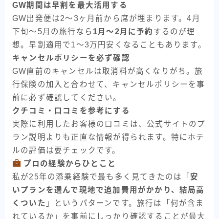
GW期間は早割を最大活用する
GW出発便は2〜3ヶ月前から席が埋まります。4月
下旬〜5月の旅行なら
1月〜2月に予約
するのが理
想。早割適用で1〜3万円安くなることもあります。
キャンセルポリシーを必ず確認
GW直前のキャンセルは取消料が高くなりがち。旅
行保険の加入と合わせて、キャンセルポリシーを事
前に必ず確認してください。
クチコミ・口コミを参考にする
実際に利用したお客様の口コミは、公式サイトのプ
ラン説明よりも正直な情報が得られます。特にホテ
ルの評価は要チェックです。
プロの経験からひとこと
私が25年の添乗経験で最も多く見てきたのは「
安
いプランを選んで現地で追加費用がかかり、結局高
くついた
」というパターンです。旅行は「何が含ま
れているか」を事前にしっかり確認することが最大