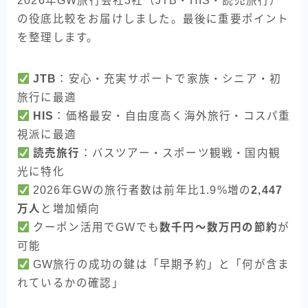
2026年GW旅行会社3社（JTB・HIS・読売旅行）
の役底比較をお届けしました。最後に重要ポイント
を整理します。
JTB
：安心・充実サポートで家族・シニア・初
旅行に最適
HIS
：価格最安・自由度高く海外旅行・コスパ重
視派に最適
読売旅行
：バスツアー・スポーツ観戦・国内観
光に特化
2026年GWの旅行者数は前年比1.9%増の
2,447
万人
と増加傾向
クーポン活用でGWでも
数千円〜数万円の節約
が
可能
GW旅行の成功の鍵は「早期予約」と「何が含ま
れているかの確認」