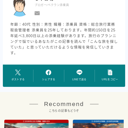
ブロガー/ベテラン添乗員
年齢：40代 性別：男性 職種：添乗員 資格：総合旅行業務
取扱管理者 添乗員を25年しております。年間約150日を25
年延べ3,800日以上の添乗経験があります。旅行のプランニ
ングで悩でいるあなたがこの記事を読んで「こんな旅を探し
ていた」と思っていただけるような情報を発信していきま
す。
ポストする
シェアする
LINEで送る
URLをコピー
Recommend
こちらの記事もどうぞ