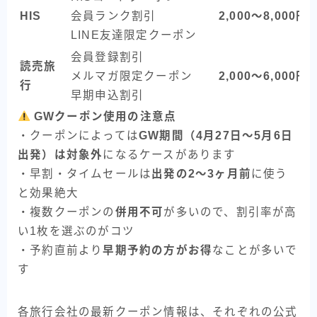
HIS
会員ランク割引
2,000〜8,000円
LINE友達限定クーポン
会員登録割引
読売旅
メルマガ限定クーポン
2,000〜6,000円
行
早期申込割引
GWクーポン使用の注意点
・クーポンによっては
GW期間（4月27日〜5月6日
出発）は対象外
になるケースがあります
・早割・タイムセールは
出発の2〜3ヶ月前
に使う
と効果絶大
・複数クーポンの
併用不可
が多いので、割引率が高
い1枚を選ぶのがコツ
・予約直前より
早期予約の方がお得
なことが多いで
す
各旅行会社の最新クーポン情報は、それぞれの公式