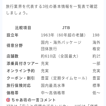
旅行業界を代表する3社の基本情報を一覧表で確認
しましょう。
比較項目
JTB
設立年
1963年（60年超の老舗）
1980
国内・海外パッケージ
海外旅
得意分野
団体旅行
格安航
店舗数
約610店（全国最大）
約254
添乗員付きツアー
充実
一部対
オンライン予約
充実
充実
クーポン・割引
豊富（定期タイムセール）
豊富（
旅行保険対応
国内最高水準
標準的
価格帯
中〜高価格帯
低〜中
ちゃあ坊の一言コメント