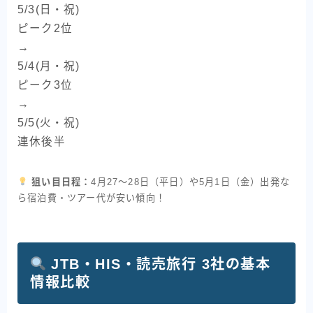
5/3(日・祝)
ピーク2位
→
5/4(月・祝)
ピーク3位
→
5/5(火・祝)
連休後半
狙い目日程：
4月27〜28日（平日）や5月1日（金）出発な
ら宿泊費・ツアー代が安い傾向！
JTB・HIS・読売旅行 3社の基本
情報比較