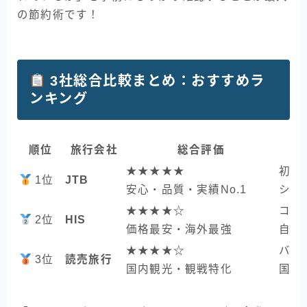
の節約術です！
3社総合比較まとめ：おすすめラ
ンキング
順位
旅行会社
総合評価
★★★★★
初め
1位
JTB
安心・品質・実績No.1
シニ
★★★★☆
コス
2位
HIS
価格最安・海外最強
自由
★★★★☆
バス
3位
読売旅行
国内観光・観戦特化
国内