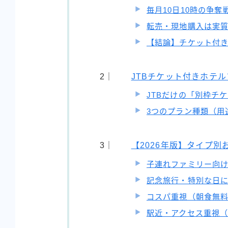
毎月10日10時の争
転売・現地購入は実
【結論】チケット付
JTBチケット付きホテ
JTBだけの「別枠チ
3つのプラン種類（用
【2026年版】タイプ別
子連れファミリー向
記念旅行・特別な日
コスパ重視（朝食無料
駅近・アクセス重視