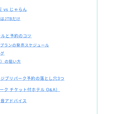
天 vs じゃらん
はJTBだけ
ールと予約のコツ
ルプランの発売スケジュール
ング
枠）の狙い方
たジブリパーク予約の落とし穴3つ
ク チケット付ホテル Q&A）
本音アドバイス