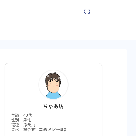
ちゃあ坊
年齢：40代
性別：男性
職種：添乗員
資格：総合旅行業務取扱管理者