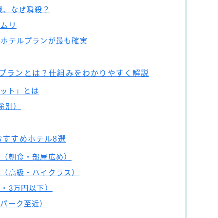
奪戦、なぜ瞬殺？
質ムリ
きホテルプランが最も確実
ルプランとは？仕組みをわかりやすく解説
ケット」とは
途別）
おすすめホテル8選
け（朝食・部屋広め）
に（高級・ハイクラス）
・3万円以下）
（パーク至近）