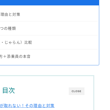
の理由と対策
3つの種類
天・じゃらん）比較
い方＋添乗員の本音
目次
CLOSE
が取れない！その理由と対策